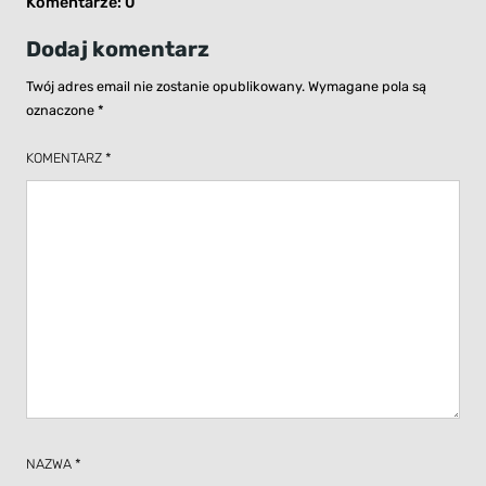
Komentarze: 0
Dodaj komentarz
Twój adres email nie zostanie opublikowany.
Wymagane pola są
oznaczone
*
KOMENTARZ
*
NAZWA
*