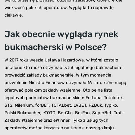
warto bliżej się przyjrzeć rodzajom zakładów, które oferuje
większość polskich operatorów. Wygląda to naprawdę
ciekawie.
Jak obecnie wygląda rynek
bukmacherski w Polsce?
W 2017 roku weszła Ustawa Hazardowa, w której zostało
ustalone kto może otrzymać tytuł legalnego bukmachera i
prowadzić zakłady bukmacherskie. W tym momencie
pozwolenie Ministra Finansów otrzymało 16 firm, które mogą
oferować polakom zakłady wzajemne. Oto pełna lista
legalnych podmiotów bukmacherskich: Fortuna, Totolotek,
STS, Milenium, forBET, TOTALbet, LVBET, PZBuk, Typiko,
Polski Bukmacher, eTOTO, BetClic, BetFan, SuperBet, Traf –
Zakłady Wzajemne oraz eWinner. Tylko z usług tych
operatorów można korzystać na terenie naszego kraju.