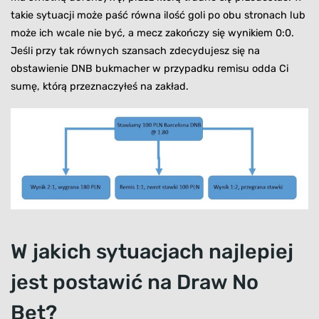
takie sytuacji może paść równa ilość goli po obu stronach lub
może ich wcale nie być, a mecz zakończy się wynikiem 0:0.
Jeśli przy tak równych szansach zdecydujesz się na
obstawienie DNB bukmacher w przypadku remisu odda Ci
sumę, którą przeznaczyłeś na zakład.
W jakich sytuacjach najlepiej
jest postawić na Draw No
Bet?