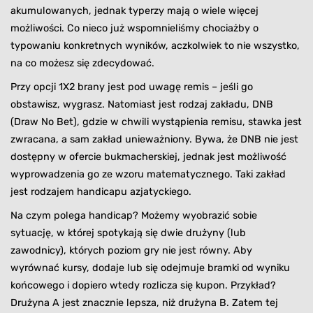
akumulowanych, jednak typerzy mają o wiele więcej
możliwości. Co nieco już wspomnieliśmy chociażby o
typowaniu konkretnych wyników, aczkolwiek to nie wszystko,
na co możesz się zdecydować.
Przy opcji 1X2 brany jest pod uwagę remis – jeśli go
obstawisz, wygrasz. Natomiast jest rodzaj zakładu, DNB
(Draw No Bet), gdzie w chwili wystąpienia remisu, stawka jest
zwracana, a sam zakład unieważniony. Bywa, że DNB nie jest
dostępny w ofercie bukmacherskiej, jednak jest możliwość
wyprowadzenia go ze wzoru matematycznego. Taki zakład
jest rodzajem handicapu azjatyckiego.
Na czym polega handicap? Możemy wyobrazić sobie
sytuację, w której spotykają się dwie drużyny (lub
zawodnicy), których poziom gry nie jest równy. Aby
wyrównać kursy, dodaje lub się odejmuje bramki od wyniku
końcowego i dopiero wtedy rozlicza się kupon. Przykład?
Drużyna A jest znacznie lepsza, niż drużyna B. Zatem tej