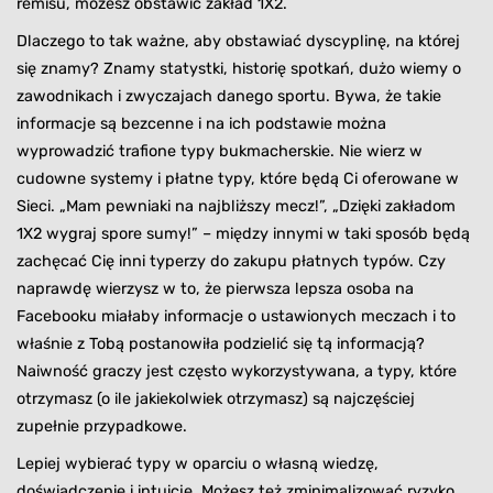
remisu, możesz obstawić zakład 1X2.
Dlaczego to tak ważne, aby obstawiać dyscyplinę, na której
się znamy? Znamy statystki, historię spotkań, dużo wiemy o
zawodnikach i zwyczajach danego sportu. Bywa, że takie
informacje są bezcenne i na ich podstawie można
wyprowadzić trafione typy bukmacherskie. Nie wierz w
cudowne systemy i płatne typy, które będą Ci oferowane w
Sieci. „Mam pewniaki na najbliższy mecz!”, „Dzięki zakładom
1X2 wygraj spore sumy!” – między innymi w taki sposób będą
zachęcać Cię inni typerzy do zakupu płatnych typów. Czy
naprawdę wierzysz w to, że pierwsza lepsza osoba na
Facebooku miałaby informacje o ustawionych meczach i to
właśnie z Tobą postanowiła podzielić się tą informacją?
Naiwność graczy jest często wykorzystywana, a typy, które
otrzymasz (o ile jakiekolwiek otrzymasz) są najczęściej
zupełnie przypadkowe.
Lepiej wybierać typy w oparciu o własną wiedzę,
doświadczenie i intuicję. Możesz też zminimalizować ryzyko