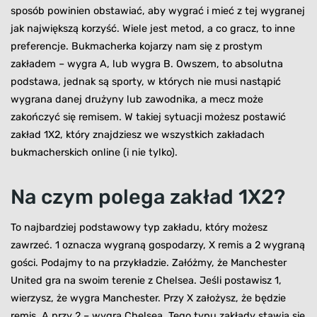
sposób powinien obstawiać, aby wygrać i mieć z tej wygranej
jak największą korzyść. Wiele jest metod, a co gracz, to inne
preferencje. Bukmacherka kojarzy nam się z prostym
zakładem – wygra A, lub wygra B. Owszem, to absolutna
podstawa, jednak są sporty, w których nie musi nastąpić
wygrana danej drużyny lub zawodnika, a mecz może
zakończyć się remisem. W takiej sytuacji możesz postawić
zakład 1X2, który znajdziesz we wszystkich zakładach
bukmacherskich online (i nie tylko).
Na czym polega zakład 1X2?
To najbardziej podstawowy typ zakładu, który możesz
zawrzeć. 1 oznacza wygraną gospodarzy, X remis a 2 wygraną
gości. Podajmy to na przykładzie. Załóżmy, że Manchester
United gra na swoim terenie z Chelsea. Jeśli postawisz 1,
wierzysz, że wygra Manchester. Przy X założysz, że będzie
remis. A przy 2 – wygra Chelsea. Tego typu zakłady stawia się