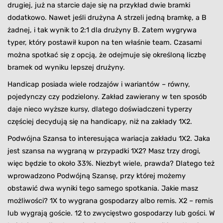
drugiej, już na starcie daje się na przykład dwie bramki
dodatkowo. Nawet jeśli drużyna A strzeli jedną bramkę, a B
żadnej, i tak wynik to 2:1 dla drużyny B. Zatem wygrywa
typer, który postawił kupon na ten właśnie team. Czasami
można spotkać się z opcją, że odejmuje się określoną liczbę
bramek od wyniku lepszej drużyny.
Handicap posiada wiele rodzajów i wariantów – równy,
pojedynczy czy podzielony. Zakład zawierany w ten sposób
daje nieco wyższe kursy, dlatego doświadczeni typerzy
częściej decydują się na handicapy, niż na zakłady 1X2.
Podwójna Szansa to interesująca wariacja zakładu 1X2. Jaka
jest szansa na wygraną w przypadki 1X2? Masz trzy drogi,
więc będzie to około 33%. Niezbyt wiele, prawda? Dlatego też
wprowadzono Podwójną Szansę, przy której możemy
obstawić dwa wyniki tego samego spotkania. Jakie masz
możliwości? 1X to wygrana gospodarzy albo remis. X2 – remis
lub wygrają goście. 12 to zwycięstwo gospodarzy lub gości. W