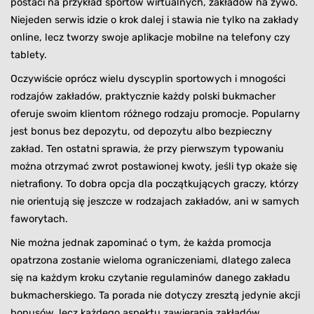
postaci na przykład sportów wirtualnych, zakładów na żywo.
Niejeden serwis idzie o krok dalej i stawia nie tylko na zakłady
online, lecz tworzy swoje aplikacje mobilne na telefony czy
tablety.
Oczywiście oprócz wielu dyscyplin sportowych i mnogości
rodzajów zakładów, praktycznie każdy polski bukmacher
oferuje swoim klientom różnego rodzaju promocje. Popularny
jest bonus bez depozytu, od depozytu albo bezpieczny
zakład. Ten ostatni sprawia, że przy pierwszym typowaniu
można otrzymać zwrot postawionej kwoty, jeśli typ okaże się
nietrafiony. To dobra opcja dla początkujących graczy, którzy
nie orientują się jeszcze w rodzajach zakładów, ani w samych
faworytach.
Nie można jednak zapominać o tym, że każda promocja
opatrzona zostanie wieloma ograniczeniami, dlatego zaleca
się na każdym kroku czytanie regulaminów danego zakładu
bukmacherskiego. Ta porada nie dotyczy zresztą jedynie akcji
bonusów, lecz każdego aspektu zawierania zakładów