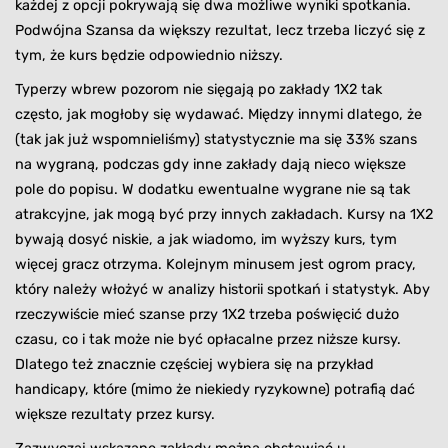
każdej z opcji pokrywają się dwa możliwe wyniki spotkania.
Podwójna Szansa da większy rezultat, lecz trzeba liczyć się z
tym, że kurs będzie odpowiednio niższy.
Typerzy wbrew pozorom nie sięgają po zakłady 1X2 tak
często, jak mogłoby się wydawać. Między innymi dlatego, że
(tak jak już wspomnieliśmy) statystycznie ma się 33% szans
na wygraną, podczas gdy inne zakłady dają nieco większe
pole do popisu. W dodatku ewentualne wygrane nie są tak
atrakcyjne, jak mogą być przy innych zakładach. Kursy na 1X2
bywają dosyć niskie, a jak wiadomo, im wyższy kurs, tym
więcej gracz otrzyma. Kolejnym minusem jest ogrom pracy,
który należy włożyć w analizy historii spotkań i statystyk. Aby
rzeczywiście mieć szanse przy 1X2 trzeba poświęcić dużo
czasu, co i tak może nie być opłacalne przez niższe kursy.
Dlatego też znacznie częściej wybiera się na przykład
handicapy, które (mimo że niekiedy ryzykowne) potrafią dać
większe rezultaty przez kursy.