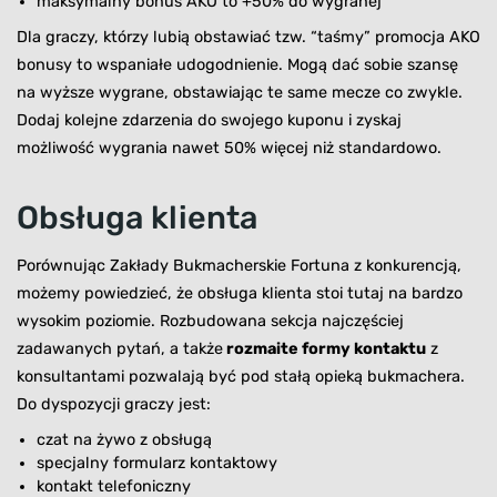
maksymalny bonus AKO to +50% do wygranej
Dla graczy, którzy lubią obstawiać tzw. “taśmy” promocja AKO
bonusy to wspaniałe udogodnienie. Mogą dać sobie szansę
na wyższe wygrane, obstawiając te same mecze co zwykle.
Dodaj kolejne zdarzenia do swojego kuponu i zyskaj
możliwość wygrania nawet 50% więcej niż standardowo.
Obsługa klienta
Porównując Zakłady Bukmacherskie Fortuna z konkurencją,
możemy powiedzieć, że obsługa klienta stoi tutaj na bardzo
wysokim poziomie. Rozbudowana sekcja najczęściej
zadawanych pytań, a także
rozmaite formy kontaktu
z
konsultantami pozwalają być pod stałą opieką bukmachera.
Do dyspozycji graczy jest:
czat na żywo z obsługą
specjalny formularz kontaktowy
kontakt telefoniczny