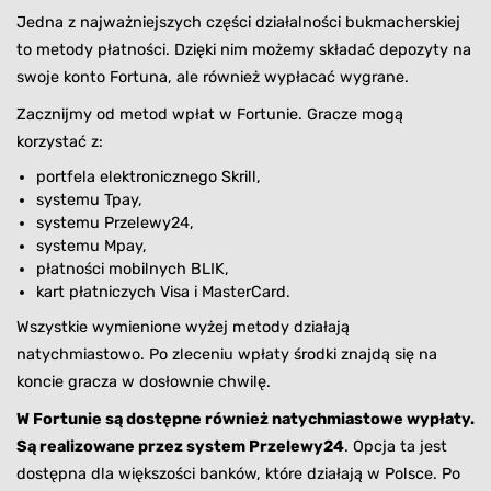
Jedna z najważniejszych części działalności bukmacherskiej
to metody płatności. Dzięki nim możemy składać depozyty na
swoje konto Fortuna, ale również wypłacać wygrane.
Zacznijmy od metod wpłat w Fortunie. Gracze mogą
korzystać z:
portfela elektronicznego Skrill,
systemu Tpay,
systemu Przelewy24,
systemu Mpay,
płatności mobilnych BLIK,
kart płatniczych Visa i MasterCard.
Wszystkie wymienione wyżej metody działają
natychmiastowo. Po zleceniu wpłaty środki znajdą się na
koncie gracza w dosłownie chwilę.
W Fortunie są dostępne również natychmiastowe wypłaty.
Są realizowane przez system Przelewy24
. Opcja ta jest
dostępna dla większości banków, które działają w Polsce. Po