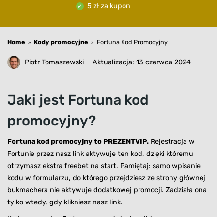
5 zł za kupon
Home
Kody promocyjne
Fortuna Kod Promocyjny
Piotr Tomaszewski
Aktualizacja: 13 czerwca 2024
Jaki jest Fortuna kod
promocyjny?
Fortuna kod promocyjny to PREZENTVIP.
Rejestracja w
Fortunie przez nasz link aktywuje ten kod, dzięki któremu
otrzymasz ekstra freebet na start. Pamiętaj: samo wpisanie
kodu w formularzu, do którego przejdziesz ze strony głównej
bukmachera nie aktywuje dodatkowej promocji. Zadziała ona
tylko wtedy, gdy klikniesz nasz link.