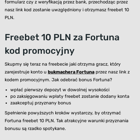
formularz czy z weryfikacją przez bank, przechodząc przez
nasz link kod zostanie uwzględniony i otrzymasz freebet 10
PLN.
Freebet 10 PLN za Fortuna
kod promocyjny
Skupmy się teraz na freebecie jaki otrzyma gracz, który
zarejestruje konto u
bukmachera Fortuna
przez nasz link z
kodem promocyjnym. Jak odebrać bonus Fortuna?
wpłać pierwszy depozyt w dowolnej wysokości
po zaksięgowaniu wpłaty freebet zostanie dodany konta
zaakceptuj przyznany bonus
Spełnienie powyższych kroków wystarczy, by otrzymać
Fortuna freebet 10 PLN. Tak atrakcyjne warunki przyznania
bonusu są rzadko spotykane.