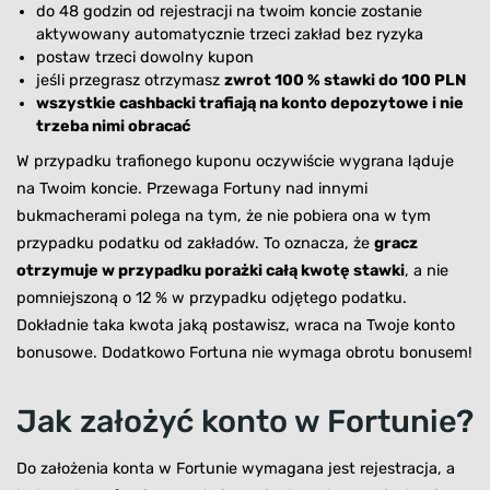
do 48 godzin od rejestracji na twoim koncie zostanie
aktywowany automatycznie trzeci zakład bez ryzyka
postaw trzeci dowolny kupon
jeśli przegrasz otrzymasz
zwrot 100 % stawki do 100 PLN
wszystkie cashbacki trafiają na konto depozytowe i nie
trzeba nimi obracać
W przypadku trafionego kuponu oczywiście wygrana ląduje
na Twoim koncie. Przewaga Fortuny nad innymi
bukmacherami polega na tym, że nie pobiera ona w tym
przypadku podatku od zakładów. To oznacza, że
gracz
otrzymuje w przypadku porażki całą kwotę stawki
, a nie
pomniejszoną o 12 % w przypadku odjętego podatku.
Dokładnie taka kwota jaką postawisz, wraca na Twoje konto
bonusowe. Dodatkowo Fortuna nie wymaga obrotu bonusem!
Jak założyć konto w Fortunie?
Do założenia konta w Fortunie wymagana jest rejestracja, a