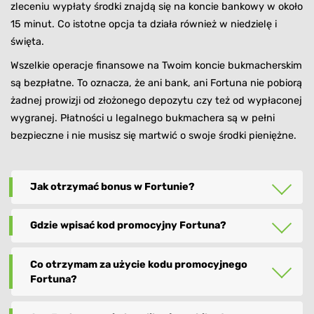
zleceniu wypłaty środki znajdą się na koncie bankowy w około
15 minut. Co istotne opcja ta działa również w niedzielę i
święta.
Wszelkie operacje finansowe na Twoim koncie bukmacherskim
są bezpłatne. To oznacza, że ani bank, ani Fortuna nie pobiorą
żadnej prowizji od złożonego depozytu czy też od wypłaconej
wygranej. Płatności u legalnego bukmachera są w pełni
bezpieczne i nie musisz się martwić o swoje środki pieniężne.
Jak otrzymać bonus w Fortunie?
Gdzie wpisać kod promocyjny Fortuna?
Co otrzymam za użycie kodu promocyjnego
Fortuna?