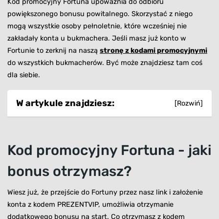
Kod promocyjny Fortuna upoważnia do odbioru
powiększonego bonusu powitalnego. Skorzystać z niego
mogą wszystkie osoby pełnoletnie, które wcześniej nie
zakładały konta u bukmachera. Jeśli masz już konto w
Fortunie to zerknij na naszą
stronę z kodami promocyjnymi
do wszystkich bukmacherów. Być może znajdziesz tam coś
dla siebie.
W artykule znajdziesz:
[Rozwiń]
Kod promocyjny Fortuna - jaki
bonus otrzymasz?
Wiesz już, że przejście do Fortuny przez nasz link i założenie
konta z kodem PREZENTVIP, umożliwia otrzymanie
dodatkowego bonusu na start. Co otrzymasz z kodem