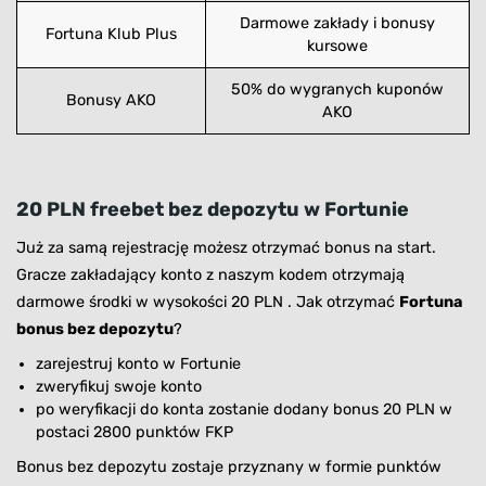
Darmowe zakłady i bonusy
Fortuna Klub Plus
kursowe
50% do wygranych kuponów
Bonusy AKO
AKO
20 PLN freebet bez depozytu w Fortunie
Już za samą rejestrację możesz otrzymać bonus na start.
Gracze zakładający konto z naszym kodem otrzymają
darmowe środki w wysokości 20 PLN . Jak otrzymać
Fortuna
bonus bez depozytu
?
zarejestruj konto w Fortunie
zweryfikuj swoje konto
po weryfikacji do konta zostanie dodany bonus 20 PLN w
postaci 2800 punktów FKP
Bonus bez depozytu zostaje przyznany w formie punktów