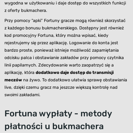
wygodna w użytkowaniu i daje dostęp do wszystkich funkcji
z oferty bukmachera.
Przy pomocy “apki” Fortuny gracze mogą również skorzystać
z każdego bonusu bukmacherskiego. Dostępny jest również
kod promocyjny Fortuna, który można wpisać, kiedy
rejestrujemy się przez aplikację. Logowanie do konta jest
bardzo proste, ponieważ istnieje możliwość zapamiętania
odcisku palca i obstawianie zakładów przy pomocy czytnika
linii papilarnych. Zdecydowanie warto zaopatrzyć się a
aplikację, która
dodatkowo daje dostęp do transmisji
meczów
na żywo. To dodatkowo ułatwia sprawę obstawiania
live, dzięki czemu gracz ma jeszcze większą kontrolę nad
swoimi zakładami.
Fortuna wypłaty - metody
płatności u bukmachera