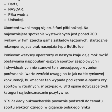
Darts,
NASCAR,
Piłka wodna,
Unihokej.
Ukontentowani mogą się czuć fani piłki nożnej. Na
najważniejsze spotkania wystawianych jest ponad 300
rynków, w tym szeroka gama zakładów łączonych, skutecznie
rekompensująca brak narzędzia typu BetBuilder.
Ponieważ wszyscy operatorzy w naszym kraju dają możliwość
obstawiania najpopularniejszych sportów zespołowych i
indywidualnych nie stanowi to interesującego kryterium
porównania. Warto zwrócić uwagę na to jak na tle rynkowej
konkurencji, bukmacher ten wypada pod kątem e-sportu czy
sportów wirtualnych. W przypadku STS opinie dotyczące tych
kategorii są jednoznacznie pozytywne.
STS Zakłady bukmacherskie poważnie podszedł do tematu
sportu elektronicznego. W gigancie polskiego rynku