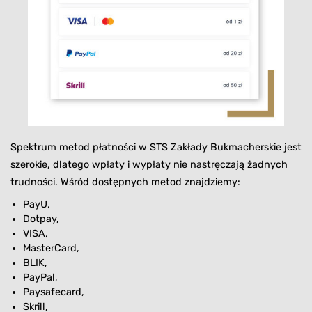
Spektrum metod płatności w STS Zakłady Bukmacherskie jest
szerokie, dlatego wpłaty i wypłaty nie nastręczają żadnych
trudności. Wśród dostępnych metod znajdziemy:
PayU,
Dotpay,
VISA,
MasterCard,
BLIK,
PayPal,
Paysafecard,
Skrill,