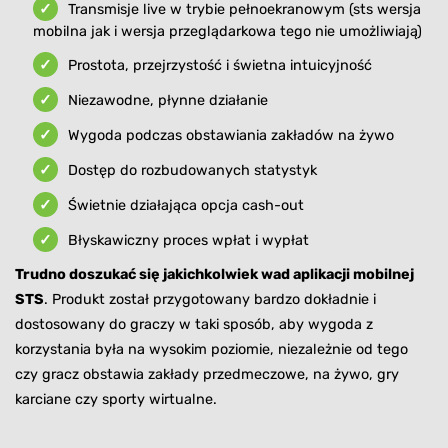
Transmisje live w trybie pełnoekranowym (sts wersja
mobilna jak i wersja przeglądarkowa tego nie umożliwiają)
Prostota, przejrzystość i świetna intuicyjność
Niezawodne, płynne działanie
Wygoda podczas obstawiania zakładów na żywo
Dostęp do rozbudowanych statystyk
Świetnie działająca opcja cash-out
Błyskawiczny proces wpłat i wypłat
Trudno doszukać się jakichkolwiek wad aplikacji mobilnej
STS
. Produkt został przygotowany bardzo dokładnie i
dostosowany do graczy w taki sposób, aby wygoda z
korzystania była na wysokim poziomie, niezależnie od tego
czy gracz obstawia zakłady przedmeczowe, na żywo, gry
karciane czy sporty wirtualne.