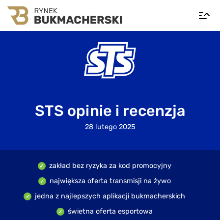
STS opinie i recenzja
28 lutego 2025
zakład bez ryzyka za kod promocyjny
największa oferta transmisji na żywo
jedna z najlepszych aplikacji bukmacherskich
świetna oferta esportowa