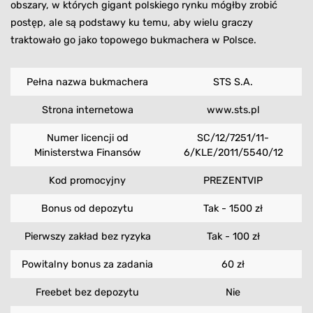
obszary, w których gigant polskiego rynku mógłby zrobić
postęp, ale są podstawy ku temu, aby wielu graczy
traktowało go jako topowego bukmachera w Polsce.
Pełna nazwa bukmachera
STS S.A.
Strona internetowa
www.sts.pl
Numer licencji od
SC/12/7251/11-
Ministerstwa Finansów
6/KLE/2011/5540/12
Kod promocyjny
PREZENTVIP
Bonus od depozytu
Tak - 1500 zł
Pierwszy zakład bez ryzyka
Tak - 100 zł
Powitalny bonus za zadania
60 zł
Freebet bez depozytu
Nie