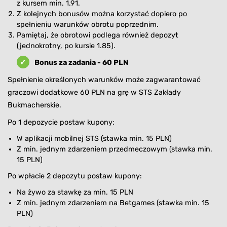
z kursem min. 1.91.
Z kolejnych bonusów można korzystać dopiero po
spełnieniu warunków obrotu poprzednim.
Pamiętaj, że obrotowi podlega również depozyt
(jednokrotny, po kursie 1.85).
Bonus za zadania - 60 PLN
Spełnienie określonych warunków może zagwarantować
graczowi dodatkowe 60 PLN na grę w STS Zakłady
Bukmacherskie.
Po 1 depozycie postaw kupony:
W aplikacji mobilnej STS (stawka min. 15 PLN)
Z min. jednym zdarzeniem przedmeczowym (stawka min.
15 PLN)
Po wpłacie 2 depozytu postaw kupony:
Na żywo za stawkę za min. 15 PLN
Z min. jednym zdarzeniem na Betgames (stawka min. 15
PLN)