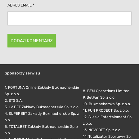
ADRES EMAIL
*
Sponsorzy serwisu
1. FORTUNA Online Zakłady Bukmacherskie
8. BEM Operations Limited
Sp. z o.o.
9. BetFan Sp. z o.o.
2. STS S.A.
10. Bukmacherska Sp. z o.o.
3. LV BET Zakłady Bukmacherskie Sp. z o.o.
11. FUN PROJECT Sp. z o.o.
4. SUPERBET Zakłady Bukmacherskie Sp. z
12. Silesia Entertainment Sp.
o.o.
z o.o.
5. TOTALBET Zakłady Bukmacherskie Sp. z
13. NOVOBET Sp. z o.o.
o.o.
14. Totalizator Sportowy Sp.