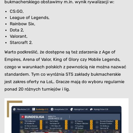
bukmacherskiego obstawimy m.in. wynik rywalizacji w:
CS:GO,
League of Legends,
Rainbow Six,
Dota 2,
Valorant,
Starcraft 2.
Warto podkreślić, że dostępne są też zdarzenia z Age of
Empires, Arena of Valor, King of Glory czy Mobile Legends,
czego w warunkach polskich z pewnością nie można nazwać
standardem. Tym co wyróżnia STS zakłady bukmacherskie
jest zakres oferty na LoL. Gracze mają do wyboru regularnie
ponad 20 różnych turniejów i lig.