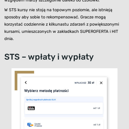
względem marży szczególnie daleko od czołówki.
W STS kursy nie stoją na topowym poziomie, ale istnieją
sposoby aby sobie to rekompensować. Gracze mogą
korzystać codziennie z kilkunastu zdarzeń z powiększonymi
kursami, umieszczonych w zakładkach SUPEROFERTA i HIT
dnia.
STS – wpłaty i wypłaty