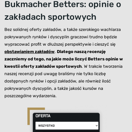
Bukmacher Betters: opinie o
zakładach sportowych
Bez solidnej oferty zakładów, a także szerokiego wachlarza
pokrywanych rynków i dyscyplin graczowi trudno będzie
wypracować profit w dłuższej perspektywie i cieszyć się
obstawianiem zakładów
.
Dlatego naszą recenzję
zaczniemy od tego, na jakie może liczyć Betters opinie w
kwestii oferty zakładów sportowych
. W trakcie tworzenia
naszej recenzji pod uwagę braliśmy nie tylko liczbę
dostępnych rynków i opcji zakładów, ale również ilość
pokrywanych dyscyplin, a także jakość kursów na
poszczególne wydarzenia.