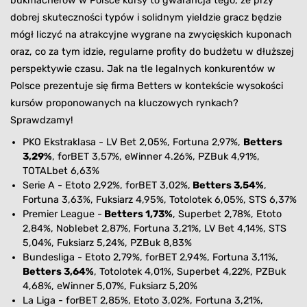
bukmacherów w Polsce kursy to gwarancja tego, że przy
dobrej skuteczności typów i solidnym yieldzie gracz będzie
mógł liczyć na atrakcyjne wygrane na zwycięskich kuponach
oraz, co za tym idzie, regularne profity do budżetu w dłuższej
perspektywie czasu. Jak na tle legalnych konkurentów w
Polsce prezentuje się firma Betters w kontekście wysokości
kursów proponowanych na kluczowych rynkach?
Sprawdzamy!
PKO Ekstraklasa - LV Bet 2,05%, Fortuna 2,97%,
Betters
3,29%
, forBET 3,57%, eWinner 4.26%, PZBuk 4,91%,
TOTALbet 6,63%
Serie A - Etoto 2,92%, forBET 3,02%,
Betters 3,54%
,
Fortuna 3,63%, Fuksiarz 4,95%, Totolotek 6,05%, STS 6,37%
Premier League -
Betters 1,73%
, Superbet 2,78%, Etoto
2,84%, Noblebet 2,87%, Fortuna 3,21%, LV Bet 4,14%, STS
5,04%, Fuksiarz 5,24%, PZBuk 8,83%
Bundesliga - Etoto 2,79%, forBET 2,94%, Fortuna 3,11%,
Betters 3,64%
, Totolotek 4,01%, Superbet 4,22%, PZBuk
4,68%, eWinner 5,07%, Fuksiarz 5,20%
La Liga - forBET 2,85%, Etoto 3,02%, Fortuna 3,21%,