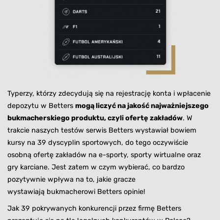
Typerzy, którzy zdecydują się na rejestrację konta i wpłacenie
depozytu w Betters
mogą liczyć na jakość najważniejszego
bukmacherskiego produktu, czyli ofertę zakładów
. W
trakcie naszych testów serwis Betters wystawiał bowiem
kursy na 39 dyscyplin sportowych, do tego oczywiście
osobną ofertę zakładów na e-sporty, sporty wirtualne oraz
gry karciane. Jest zatem w czym wybierać, co bardzo
pozytywnie wpływa na to, jakie gracze
wystawiają bukmacherowi Betters opinie!
Jak 39 pokrywanych konkurencji przez firmę Betters