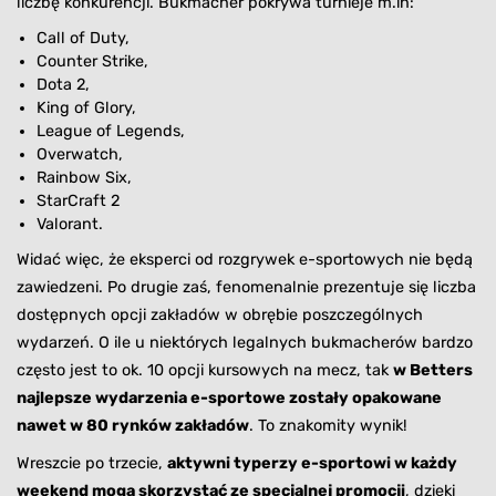
liczbę konkurencji. Bukmacher pokrywa turnieje m.in:
Call of Duty,
Counter Strike,
Dota 2,
King of Glory,
League of Legends,
Overwatch,
Rainbow Six,
StarCraft 2
Valorant.
Widać więc, że eksperci od rozgrywek e-sportowych nie będą
zawiedzeni. Po drugie zaś, fenomenalnie prezentuje się liczba
dostępnych opcji zakładów w obrębie poszczególnych
wydarzeń. O ile u niektórych legalnych bukmacherów bardzo
często jest to ok. 10 opcji kursowych na mecz, tak
w Betters
najlepsze wydarzenia e-sportowe zostały opakowane
nawet w 80 rynków zakładów
. To znakomity wynik!
Wreszcie po trzecie,
aktywni typerzy e-sportowi w każdy
weekend mogą skorzystać ze specjalnej promocji
, dzięki