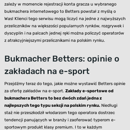
zależy w momencie rejestracji konta gracza u wybranego
bukmachera internetowego to Betters powstał z myślą o
Was! Klienci tego serwisu mogą liczyć na jedne z najwyższych
przeliczników na większości popularnych rynków, rozgrywek i
dyscyplin i na palcach jednej ręki można policzyć operatorów
z atrakcyjniejszymi przelicznikami na polskim rynku.
Bukmacher Betters: opinie o
zakładach na e-sport
Przejdźmy teraz do tego, jakie możne wystawić Betters opinie
za ofertę zakładów na e-sport.
Zakłady e-sportowe od
bukmachera Betters to bez dwóch zdań jedna z
najlepszych tego typu sekcji na polskim rynku.
Niedługi
staż nie przeszkodził włodarzom tego operatora dostrzec
tendencji panujących w branży i zaoferować typerom e-
sportowym produkt klasy premium. I to w każdym