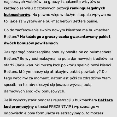
najlepszych wabików na graczy i znakomita wizytówka
każdego serwisu z czołowych pozycji
rankingu legalnych
bukmacherów
. Na pewno więc w dużym stopniu wpływa na
to, jakie są wystawiane bukmacherowi Betters opinie.
Co do zaoferowania swoim nowym klientom ma bukmacher
Betters?
Na każdego z graczy czeka gwarantowany pakiet
dwóch bonusów powitalnych
.
Jak zgarnąć poszczególne bonusy powitalne od bukmachera
Betters? Ile wynosi maksymalna pula darmowych środków na
start? Jakie warunki muszą krok po kroku spełnić nowi klienci
Betters, którym marzy się atrakcyjny pakiet powitalny? Do
tego wrócimy za moment, natomiast póki co zdradzimy Wam
sposób na to, aby cieszyć się jeszcze wyższą pulą
darmowych środków bonusowych.
Jeśli wykorzystasz podczas rejestracji u bukmachera
Betters
kod promocyjny
o treści PREZENTVIP i wpiszesz go w
odpowiednie pole formularza rejestracyjnego, to możesz