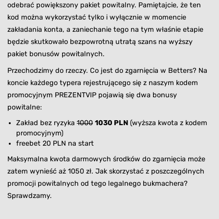
odebrać powiększony pakiet powitalny. Pamiętajcie, że ten
kod można wykorzystać tylko i wyłącznie w momencie
zakładania konta, a zaniechanie tego na tym właśnie etapie
będzie skutkowało bezpowrotną utratą szans na wyższy
pakiet bonusów powitalnych.
Przechodzimy do rzeczy. Co jest do zgarnięcia w Betters? Na
koncie każdego typera rejestrującego się z naszym kodem
promocyjnym PREZENTVIP pojawią się dwa bonusy
powitalne:
Zakład bez ryzyka
1000
1030 PLN
(wyższa kwota z kodem
promocyjnym)
freebet 20 PLN na start
Maksymalna kwota darmowych środków do zgarnięcia może
zatem wynieść aż 1050 zł. Jak skorzystać z poszczególnych
promocji powitalnych od tego legalnego bukmachera?
Sprawdzamy.