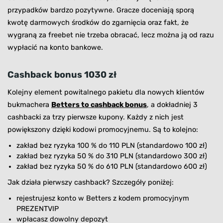
przypadków bardzo pozytywne. Gracze doceniają sporą
kwotę darmowych środków do zgarnięcia oraz fakt, że
wygraną za freebet nie trzeba obracać, lecz można ją od razu
wypłacić na konto bankowe.
Cashback bonus 1030 zł
Kolejny element powitalnego pakietu dla nowych klientów
bukmachera
Betters to cashback bonus
, a dokładniej 3
cashbacki za trzy pierwsze kupony. Każdy z nich jest
powiększony dzięki kodowi promocyjnemu. Są to kolejno:
zakład bez ryzyka 100 % do 110 PLN (standardowo 100 zł)
zakład bez ryzyka 50 % do 310 PLN (standardowo 300 zł)
zakład bez ryzyka 50 % do 610 PLN (standardowo 600 zł)
Jak działa pierwszy cashback? Szczegóły poniżej:
rejestrujesz konto w Betters z kodem promocyjnym
PREZENTVIP
wpłacasz dowolny depozyt