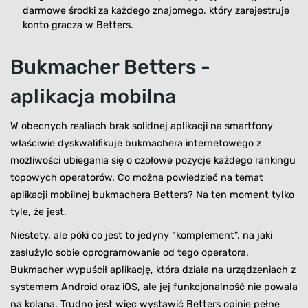
darmowe środki za każdego znajomego, który zarejestruje
konto gracza w Betters.
Bukmacher Betters -
aplikacja mobilna
W obecnych realiach brak solidnej aplikacji na smartfony
właściwie dyskwalifikuje bukmachera internetowego z
możliwości ubiegania się o czołowe pozycje każdego rankingu
topowych operatorów. Co można powiedzieć na temat
aplikacji mobilnej bukmachera Betters? Na ten moment tylko
tyle, że jest.
Niestety, ale póki co jest to jedyny “komplement”, na jaki
zasłużyło sobie oprogramowanie od tego operatora.
Bukmacher wypuścił aplikację, która działa na urządzeniach z
systemem Android oraz iOS, ale jej funkcjonalność nie powala
na kolana. Trudno jest więc wystawić Betters opinie pełne