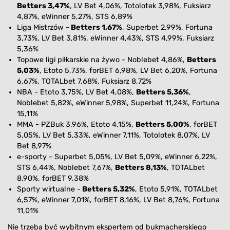
Betters 3,47%
, LV Bet 4,06%, Totolotek 3,98%, Fuksiarz
4,87%, eWinner 5,27%, STS 6,89%
Liga Mistrzów -
Betters 1,67%
, Superbet 2,99%, Fortuna
3,73%, LV Bet 3,81%, eWinner 4,43%, STS 4,99%, Fuksiarz
5,36%
Topowe ligi piłkarskie na żywo - Noblebet 4,86%,
Betters
5,03%
, Etoto 5,73%, forBET 6,98%, LV Bet 6,20%, Fortuna
6,67%, TOTALbet 7,68%, Fuksiarz 8,72%
NBA - Etoto 3,75%, LV Bet 4,08%,
Betters 5,36%
,
Noblebet 5,82%, eWinner 5,98%, Superbet 11,24%, Fortuna
15,11%
MMA - PZBuk 3,96%, Etoto 4,15%,
Betters 5,00%
, forBET
5,05%, LV Bet 5,33%, eWinner 7,11%, Totolotek 8,07%, LV
Bet 8,97%
e-sporty - Superbet 5,05%, LV Bet 5,09%, eWinner 6,22%,
STS 6,44%, Noblebet 7,67%,
Betters 8,13%
, TOTALbet
8,90%, forBET 9,38%
Sporty wirtualne -
Betters 5,32%
, Etoto 5,91%, TOTALbet
6,57%, eWinner 7,01%, forBET 8,16%, LV Bet 8,76%, Fortuna
11,01%
Nie trzeba być wybitnym ekspertem od bukmacherskiego