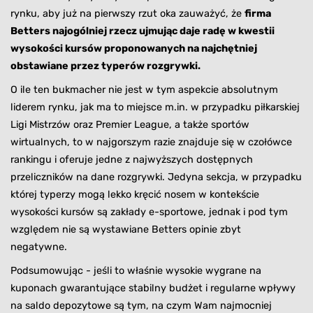
rynku, aby już na pierwszy rzut oka zauważyć, że
firma
Betters najogólniej rzecz ujmując daje radę w kwestii
wysokości kursów proponowanych na najchętniej
obstawiane przez typerów rozgrywki.
O ile ten bukmacher nie jest w tym aspekcie absolutnym
liderem rynku, jak ma to miejsce m.in. w przypadku piłkarskiej
Ligi Mistrzów oraz Premier League, a także sportów
wirtualnych, to w najgorszym razie znajduje się w czołówce
rankingu i oferuje jedne z najwyższych dostępnych
przeliczników na dane rozgrywki. Jedyna sekcja, w przypadku
której typerzy mogą lekko kręcić nosem w kontekście
wysokości kursów są zakłady e-sportowe, jednak i pod tym
względem nie są wystawiane Betters opinie zbyt
negatywne.
Podsumowując - jeśli to właśnie wysokie wygrane na
kuponach gwarantujące stabilny budżet i regularne wpływy
na saldo depozytowe są tym, na czym Wam najmocniej