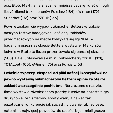
oraz Etoto (484), a na znacznie mniejszą paczkę kursów mogli
liczyć klienci bukmacherów Fuksiarz (184), eWinner (179)
Superbet (176) oraz PZBuk (166).
Równie znakomicie wypadł bukmacher Betters w trakcie
naszych testów badających ilość opcji zakładów
przedmeczowych na mecze koszykarskiej ligi NBA. W
badanym przez nas okresie Betters wystawiał 148 kursów i
jedynie w Etoto ta liczba prezentowała się bardziej okazale
(200). Dalej uplasowali się m.in. bukmacherzy forBET (111),
TOTALbet (105), eWinner (76) oraz Fuksiarz (63).
I właśnie typerzy-eksperci od piłki nożnej i koszykówki na
pewno wystawią bukmacherowi Betters opinie za ofertę
zakładów szczególnie pochlebne
. Nie zrozumcie nas źle,
firma wystawia również sporą paczkę kursów na pozostałe gry
drużynowe, tenis ziemny, sporty walki, a nawet tak
egzotyczne konkurencje jak squash, pływanie lub lacrosse,
natomiast najwięcej powodów do radości będą mieli gracze