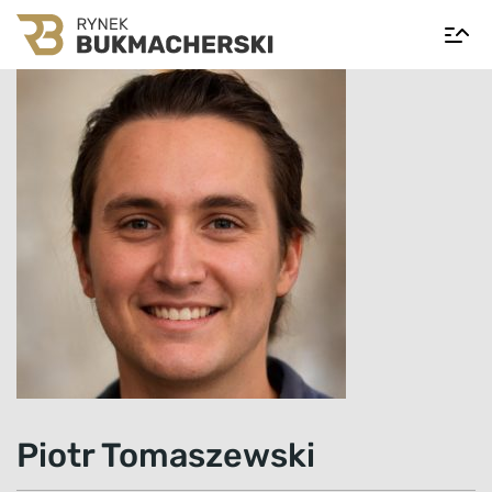
Piotr Tomaszewski