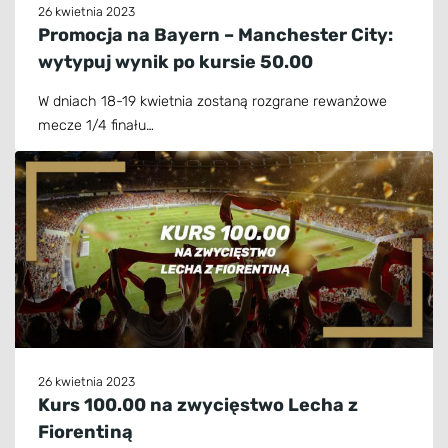
26 kwietnia 2023
Promocja na Bayern – Manchester City:
wytypuj wynik po kursie 50.00
W dniach 18-19 kwietnia zostaną rozgrane rewanżowe
mecze 1/4 finału…
26 kwietnia 2023
Kurs 100.00 na zwycięstwo Lecha z
Fiorentiną