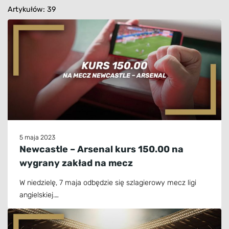
Artykułów: 39
5 maja 2023
Newcastle – Arsenal kurs 150.00 na
wygrany zakład na mecz
W niedzielę, 7 maja odbędzie się szlagierowy mecz ligi
angielskiej.…