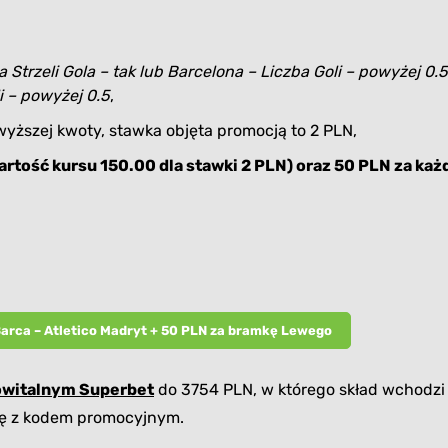
 Strzeli Gola – tak lub Barcelona – Liczba Goli – powyżej 0.5
li – powyżej 0.5
,
yższej kwoty, stawka objęta promocją to 2 PLN,
rtość kursu 150.00 dla stawki 2 PLN) oraz 50 PLN za każ
arca – Atletico Madryt + 50 PLN za bramkę Lewego
witalnym Superbet
do 3754 PLN, w którego skład wchodzi
ję z kodem promocyjnym.