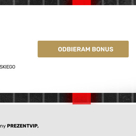
jny
PREZENTVIP,