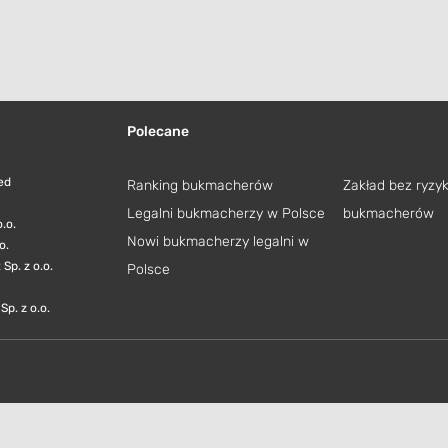
Polecane
ed
Ranking bukmacherów
Zakład bez ryzy
Legalni bukmacherzy w Polsce
bukmacherów
.o.
Nowi bukmacherzy legalni w
o.
Sp. z o.o.
Polsce
Sp. z o.o.
r informacyjny, nie nakłaniamy i nie zachęcamy do uprawiania hazard