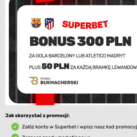
Jak skorzystać z promocji:
Załóż konto w Superbet i wpisz nasz kod promocy