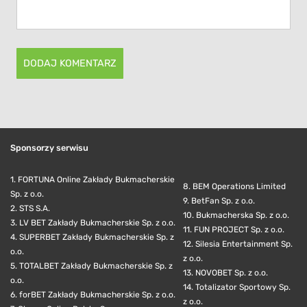
Sponsorzy serwisu
1. FORTUNA Online Zakłady Bukmacherskie
8. BEM Operations Limited
Sp. z o.o.
9. BetFan Sp. z o.o.
2. STS S.A.
10. Bukmacherska Sp. z o.o.
3. LV BET Zakłady Bukmacherskie Sp. z o.o.
11. FUN PROJECT Sp. z o.o.
4. SUPERBET Zakłady Bukmacherskie Sp. z
12. Silesia Entertainment Sp.
o.o.
z o.o.
5. TOTALBET Zakłady Bukmacherskie Sp. z
13. NOVOBET Sp. z o.o.
o.o.
14. Totalizator Sportowy Sp.
6. forBET Zakłady Bukmacherskie Sp. z o.o.
z o.o.