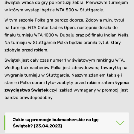
Świątek wraca do gry po kontuzji żebra. Pierwszym turniejem
w którym wystąpi będzie WTA 500 w Stuttgarcie.
W tym sezonie Polka gra bardzo dobrze. Zdobyła m.in. tytuł
na turnieju WTA Qatar Ladies Open, następnie doszła do
finału turnieju WTA 1000 w Dubaju oraz półfinału Indian Wells.
Na turnieju w Stuttgarcie Polka będzie broniła tytuł, który
zdobyła przed rokiem.
Świątek jest cały czas numer 1 w światowym rankingu WTA.
Według bukmacherów Polka jest zdecydowaną faworytką na
wygranie turnieju w Stuttgarcie. Naszym zdaniem tak się i
stanie i Polka obroni tytuł zdobyty przed rokiem zatem
typ na
zwycięstwo Świątek
czyli zakład wymagany w promocji jest
bardzo prawdopodobny.
Jakie są promocje bukmacherskie na Igę
Świątek? (23.04.2023)