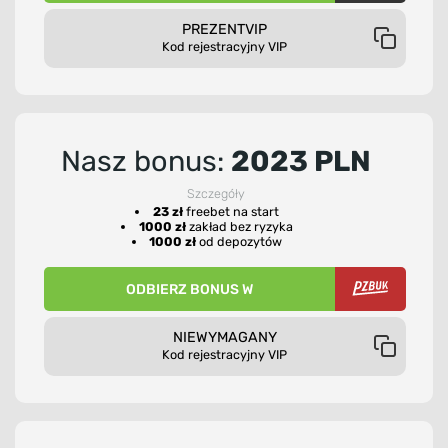
PREZENTVIP
Kod rejestracyjny VIP
Nasz bonus:
2023 PLN
Szczegóły
23 zł
freebet na start
1000 zł
zakład bez ryzyka
1000 zł
od depozytów
ODBIERZ BONUS W
NIEWYMAGANY
Kod rejestracyjny VIP