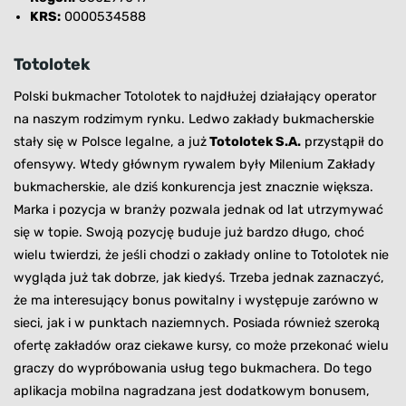
KRS:
0000534588
Totolotek
Polski bukmacher Totolotek to najdłużej działający operator
na naszym rodzimym rynku. Ledwo zakłady bukmacherskie
stały się w Polsce legalne, a już
Totolotek S.A.
przystąpił do
ofensywy. Wtedy głównym rywalem były Milenium Zakłady
bukmacherskie, ale dziś konkurencja jest znacznie większa.
Marka i pozycja w branży pozwala jednak od lat utrzymywać
się w topie. Swoją pozycję buduje już bardzo długo, choć
wielu twierdzi, że jeśli chodzi o zakłady online to Totolotek nie
wygląda już tak dobrze, jak kiedyś. Trzeba jednak zaznaczyć,
że ma interesujący bonus powitalny i występuje zarówno w
sieci, jak i w punktach naziemnych. Posiada również szeroką
ofertę zakładów oraz ciekawe kursy, co może przekonać wielu
graczy do wypróbowania usług tego bukmachera. Do tego
aplikacja mobilna nagradzana jest dodatkowym bonusem,