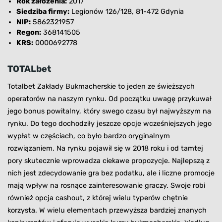
Rok założenia:
2017
Siedziba firmy:
Legionów 126/128, 81-472 Gdynia
NIP:
5862321957
Regon:
368141505
KRS:
0000692778
TOTALbet
Totalbet Zakłady Bukmacherskie to jeden ze świeższych
operatorów na naszym rynku. Od początku uwagę przykuwał
jego bonus powitalny, który swego czasu był najwyższym na
rynku. Do tego dochodziły jeszcze opcje wcześniejszych jego
wypłat w częściach, co było bardzo oryginalnym
rozwiązaniem. Na rynku pojawił się w 2018 roku i od tamtej
pory skutecznie wprowadza ciekawe propozycje. Najlepszą z
nich jest zdecydowanie gra bez podatku, ale i liczne promocje
mają wpływ na rosnące zainteresowanie graczy. Swoje robi
również opcja cashout, z której wielu typerów chętnie
korzysta. W wielu elementach przewyższa bardziej znanych