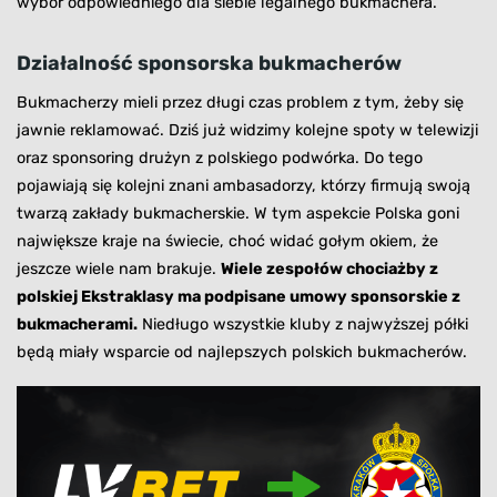
wybór odpowiedniego dla siebie legalnego bukmachera.
Działalność sponsorska bukmacherów
Bukmacherzy mieli przez długi czas problem z tym, żeby się
jawnie reklamować. Dziś już widzimy kolejne spoty w telewizji
oraz sponsoring drużyn z polskiego podwórka. Do tego
pojawiają się kolejni znani ambasadorzy, którzy firmują swoją
twarzą zakłady bukmacherskie. W tym aspekcie Polska goni
największe kraje na świecie, choć widać gołym okiem, że
jeszcze wiele nam brakuje.
Wiele zespołów chociażby z
polskiej Ekstraklasy ma podpisane umowy sponsorskie z
bukmacherami.
Niedługo wszystkie kluby z najwyższej półki
będą miały wsparcie od najlepszych polskich bukmacherów.