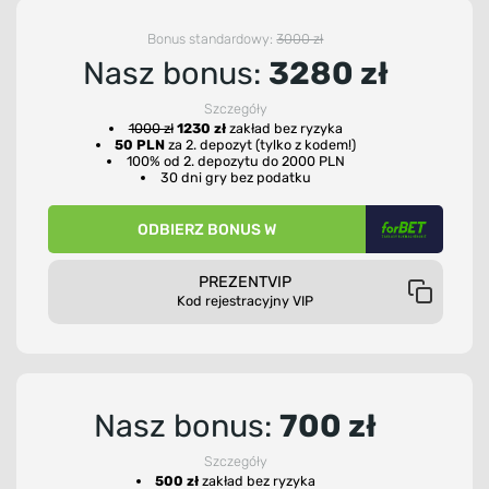
Bonus standardowy:
3000 zł
Nasz bonus:
3280 zł
Szczegóły
1000 zł
1230 zł
zakład bez ryzyka
50 PLN
za 2. depozyt (tylko z kodem!)
100% od 2. depozytu do 2000 PLN
30 dni gry bez podatku
ODBIERZ BONUS W
PREZENTVIP
Kod rejestracyjny VIP
Nasz bonus:
700 zł
Szczegóły
500 zł
zakład bez ryzyka