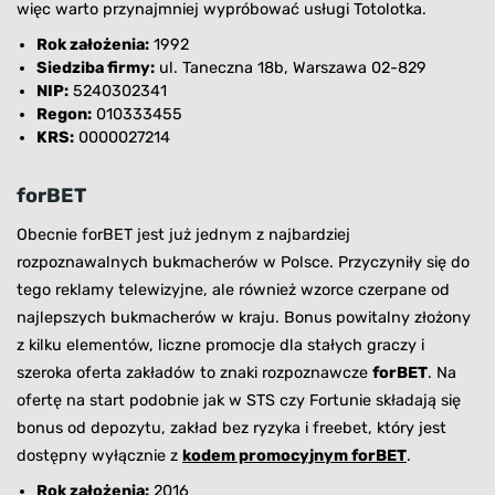
więc warto przynajmniej wypróbować usługi Totolotka.
Rok założenia:
1992
Siedziba firmy:
ul. Taneczna 18b, Warszawa 02-829
NIP:
5240302341
Regon:
010333455
KRS:
0000027214
forBET
Obecnie forBET jest już jednym z najbardziej
rozpoznawalnych bukmacherów w Polsce. Przyczyniły się do
tego reklamy telewizyjne, ale również wzorce czerpane od
najlepszych bukmacherów w kraju. Bonus powitalny złożony
z kilku elementów, liczne promocje dla stałych graczy i
szeroka oferta zakładów to znaki rozpoznawcze
forBET
. Na
ofertę na start podobnie jak w STS czy Fortunie składają się
bonus od depozytu, zakład bez ryzyka i freebet, który jest
dostępny wyłącznie z
kodem promocyjnym forBET
.
Rok założenia:
2016