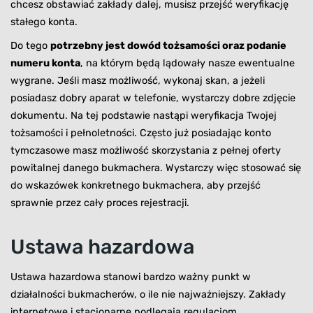
chcesz obstawiać zakłady dalej, musisz przejść weryfikację
stałego konta.
Do tego
potrzebny jest dowód tożsamości oraz podanie
numeru konta
, na którym będą lądowały nasze ewentualne
wygrane. Jeśli masz możliwość, wykonaj skan, a jeżeli
posiadasz dobry aparat w telefonie, wystarczy dobre zdjęcie
dokumentu. Na tej podstawie nastąpi weryfikacja Twojej
tożsamości i pełnoletności. Często już posiadając konto
tymczasowe masz możliwość skorzystania z pełnej oferty
powitalnej danego bukmachera. Wystarczy więc stosować się
do wskazówek konkretnego bukmachera, aby przejść
sprawnie przez cały proces rejestracji.
Ustawa hazardowa
Ustawa hazardowa stanowi bardzo ważny punkt w
działalności bukmacherów, o ile nie najważniejszy. Zakłady
internetowe i stacjonarne podlegają regulacjom