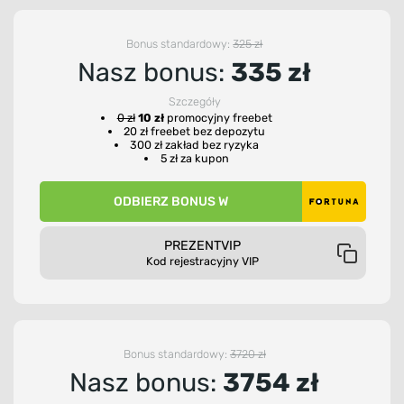
Bonus standardowy:
325 zł
Nasz bonus:
335 zł
Szczegóły
0 zł
10 zł
promocyjny freebet
20 zł freebet bez depozytu
300 zł zakład bez ryzyka
5 zł za kupon
ODBIERZ BONUS W
PREZENTVIP
Kod rejestracyjny VIP
Bonus standardowy:
3720 zł
Nasz bonus:
3754 zł