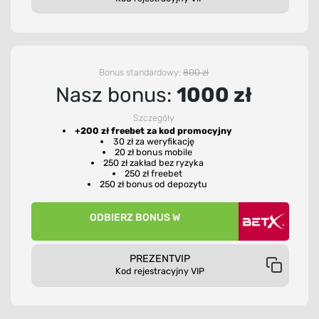
Bonus standardowy:
800 zł
Nasz bonus:
1000 zł
Szczegóły
+200 zł freebet za kod promocyjny
30 zł za weryfikację
20 zł bonus mobile
250 zł zakład bez ryzyka
250 zł freebet
250 zł bonus od depozytu
ODBIERZ BONUS W
PREZENTVIP
Kod rejestracyjny VIP