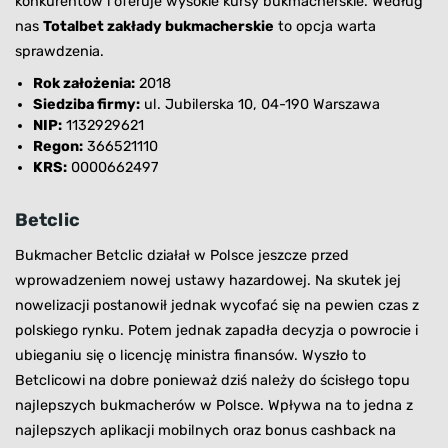
konkurentów i oferuje wysokie kursy bukmacherskie. Według
nas
Totalbet zakłady bukmacherskie
to opcja warta
sprawdzenia.
Rok założenia:
2018
Siedziba firmy:
ul. Jubilerska 10, 04-190 Warszawa
NIP:
1132929621
Regon:
366521110
KRS:
0000662497
Betclic
Bukmacher Betclic działał w Polsce jeszcze przed
wprowadzeniem nowej ustawy hazardowej. Na skutek jej
nowelizacji postanowił jednak wycofać się na pewien czas z
polskiego rynku. Potem jednak zapadła decyzja o powrocie i
ubieganiu się o licencję ministra finansów. Wyszło to
Betclicowi na dobre ponieważ dziś należy do ścisłego topu
najlepszych bukmacherów w Polsce. Wpływa na to jedna z
najlepszych aplikacji mobilnych oraz bonus cashback na