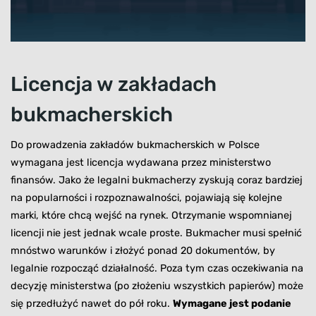
Licencja w zakładach
bukmacherskich
Do prowadzenia zakładów bukmacherskich w Polsce
wymagana jest licencja wydawana przez ministerstwo
finansów. Jako że legalni bukmacherzy zyskują coraz bardziej
na popularności i rozpoznawalności, pojawiają się kolejne
marki, które chcą wejść na rynek. Otrzymanie wspomnianej
licencji nie jest jednak wcale proste. Bukmacher musi spełnić
mnóstwo warunków i złożyć ponad 20 dokumentów, by
legalnie rozpocząć działalność. Poza tym czas oczekiwania na
decyzję ministerstwa (po złożeniu wszystkich papierów) może
się przedłużyć nawet do pół roku.
Wymagane jest podanie