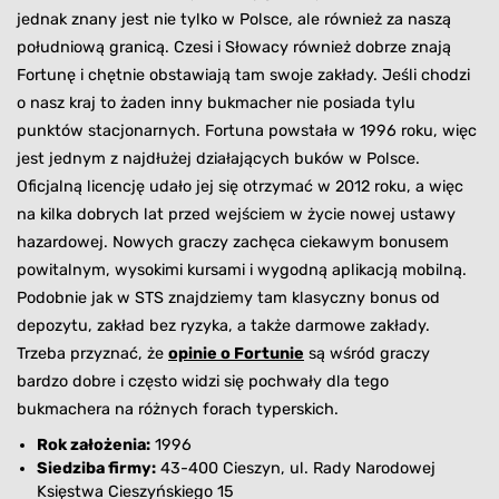
jednak znany jest nie tylko w Polsce, ale również za naszą
południową granicą. Czesi i Słowacy również dobrze znają
Fortunę i chętnie obstawiają tam swoje zakłady. Jeśli chodzi
o nasz kraj to żaden inny bukmacher nie posiada tylu
punktów stacjonarnych. Fortuna powstała w 1996 roku, więc
jest jednym z najdłużej działających buków w Polsce.
Oficjalną licencję udało jej się otrzymać w 2012 roku, a więc
na kilka dobrych lat przed wejściem w życie nowej ustawy
hazardowej. Nowych graczy zachęca ciekawym bonusem
powitalnym, wysokimi kursami i wygodną aplikacją mobilną.
Podobnie jak w STS znajdziemy tam klasyczny bonus od
depozytu, zakład bez ryzyka, a także darmowe zakłady.
Trzeba przyznać, że
opinie o Fortunie
są wśród graczy
bardzo dobre i często widzi się pochwały dla tego
bukmachera na różnych forach typerskich.
Rok założenia:
1996
Siedziba firmy:
43-400 Cieszyn, ul. Rady Narodowej
Księstwa Cieszyńskiego 15