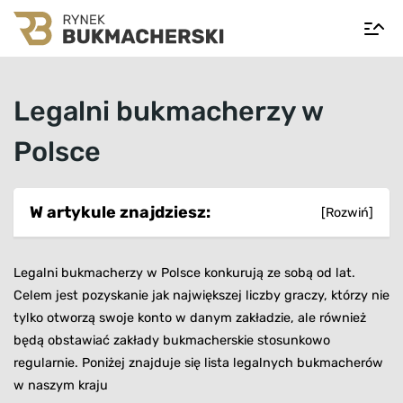
Legalni bukmacherzy w
Polsce
W artykule znajdziesz:
[Rozwiń]
Legalni bukmacherzy w Polsce konkurują ze sobą od lat.
Celem jest pozyskanie jak największej liczby graczy, którzy nie
tylko otworzą swoje konto w danym zakładzie, ale również
będą obstawiać zakłady bukmacherskie stosunkowo
regularnie. Poniżej znajduje się lista legalnych bukmacherów
w naszym kraju