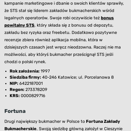
kampanie marketingowe i dbanie o swoich klientów sprawiły,
że STS stał się liderem zakładów bukmacherskich wśród
legalnych operatorów. Swoje robi oczywiście też
bonus
powitalny STS
, który składa się z bonusu od depozytu,
zakładu bez ryzyka oraz freebetu. Dodatkowo pozytywne
recenzje zbiera również aplikacja mobilna, która w
dzisiejszych czasach jest wręcz nieodzowna. Raczej nie ma
możliwości, aby któryś bukmacher prześcignął STS jeśli
chodzi o polski rynek.
Rok założenia:
1997
Siedziba firmy:
40-246 Katowice; ul. Porcelanowa 8
NIP:
6422187001
Regon:
273378209
KRS:
0000829716
Fortuna
Drugi największy bukmacher w Polsce to
Fortuna Zakłady
Bukmacherskie
. Swoją siedzibę główną założył w Cieszynie