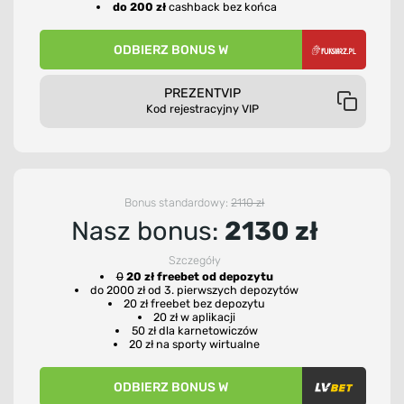
do 200 zł
cashback bez końca
ODBIERZ BONUS W
PREZENTVIP
Kod rejestracyjny VIP
Bonus standardowy:
2110 zł
Nasz bonus:
2130 zł
Szczegóły
0
20 zł freebet od depozytu
do 2000 zł od 3. pierwszych depozytów
20 zł freebet bez depozytu
20 zł w aplikacji
50 zł dla karnetowiczów
20 zł na sporty wirtualne
ODBIERZ BONUS W