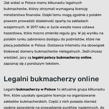
Jak widać w Polsce mamy kilkunastu legalnych
bukmacherów, którzy otrzymali wymaganą licencję
ministerstwa finansów. Dzięki temu mogą zgodnie z polskim
prawem prowadzić działalność opartą na zakładach
wzajemnych. W 2017 roku w życie weszła nowa ustawa
hazardowa, która mocno zmieniła reguły gry. W jej wyniku na
polskim rynku zabroniono dostępu do podmiotów, które nie
płacą podatków w Polsce. Dostawca Internetu ma obowiązek
blokować domeny bukmacherów nielegalnych. Jeśli chcesz
wiedzieć, jacy są
legalni polscy bukmacherzy online
,
zapoznaj się z poniższym tekstem.
Legalni bukmacherzy online
Legalni
bukmacherzy w Polsce
to aktualnie grupa kilkunastu
firm, które uzyskały specjalne licencje na organizowanie
zakładów bukmacherskich. Część z nich posiada również
osobne zezwolenie na prowadzenie punktów naziemnych, do