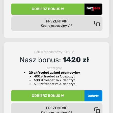
ODBIERZ BONUS W
PREZENTVIP
Kod rejestracyjny VIP
Bonus standardowy: 1400 zł
Nasz bonus:
1420 zł
Szczegóły
20 zł freebet za kod promocyjny
400 zł freebet za 1. depozyt
500 zł freebet za 2. depozyt
500 zł freebet za 3. depozyt
ODBIERZ BONUS W
PREZENTVIP
Kod rejestracyjny VIP