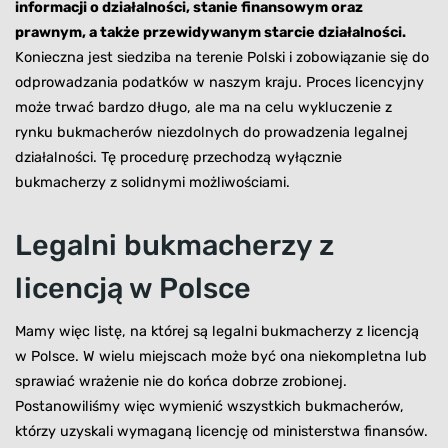
informacji o działalności, stanie finansowym oraz
prawnym, a także przewidywanym starcie działalności.
Konieczna jest siedziba na terenie Polski i zobowiązanie się do
odprowadzania podatków w naszym kraju. Proces licencyjny
może trwać bardzo długo, ale ma na celu wykluczenie z
rynku bukmacherów niezdolnych do prowadzenia legalnej
działalności. Tę procedurę przechodzą wyłącznie
bukmacherzy z solidnymi możliwościami.
Legalni bukmacherzy z
licencją w Polsce
Mamy więc listę, na której są legalni bukmacherzy z licencją
w Polsce. W wielu miejscach może być ona niekompletna lub
sprawiać wrażenie nie do końca dobrze zrobionej.
Postanowiliśmy więc wymienić wszystkich bukmacherów,
którzy uzyskali wymaganą licencję od ministerstwa finansów.