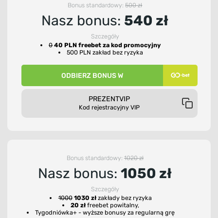
Bonus standardowy:
500 zł
Nasz bonus:
540 zł
Szczegóły
0
40 PLN freebet za kod promocyjny
500 PLN zakład bez ryzyka
ODBIERZ BONUS W
PREZENTVIP
Kod rejestracyjny VIP
Bonus standardowy:
1020 zł
Nasz bonus:
1050 zł
Szczegóły
1000
1030 zł
zakłady bez ryzyka
20 zł
freebet powitalny,
Tygodniówka+ - wyższe bonusy za regularną grę