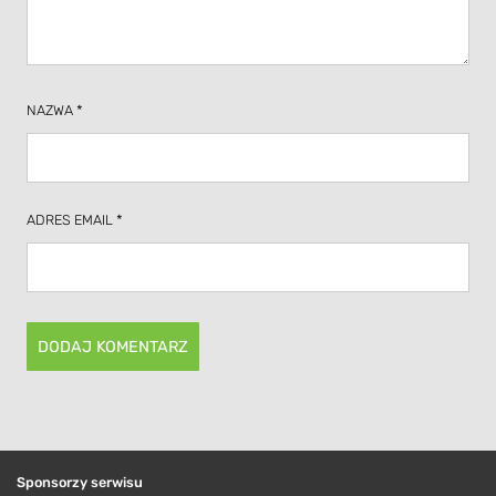
NAZWA
*
ADRES EMAIL
*
Sponsorzy serwisu