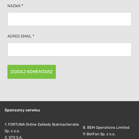
NAZWA
*
ADRES EMAIL
*
Sponsorzy serwisu
1. FORTUNA Online Zakłady Bukmacherskie
8. BEM Operations Limited
Sp. z o.o.
9. BetFan Sp. z o.o.
2. STS S.A.