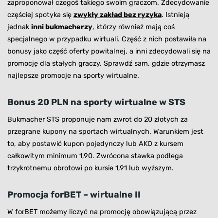
zaproponował czegoś takiego swoim graczom. Zdecydowanie
częściej spotyka się
zwykły zakład bez ryzyka
. Istnieją
jednak
inni bukmacherzy
, którzy również mają coś
specjalnego w przypadku wirtuali. Część z nich postawiła na
bonusy jako część oferty powitalnej, a inni zdecydowali się na
promocję dla stałych graczy. Sprawdź sam, gdzie otrzymasz
najlepsze promocje na sporty wirtualne.
Bonus 20 PLN na sporty wirtualne w STS
Bukmacher STS proponuje nam zwrot do 20 złotych za
przegrane kupony na sportach wirtualnych. Warunkiem jest
to, aby postawić kupon pojedynczy lub AKO z kursem
całkowitym minimum 1,90. Zwrócona stawka podlega
trzykrotnemu obrotowi po kursie 1,91 lub wyższym.
Promocja forBET – wirtualne II
W forBET możemy liczyć na promocję obowiązującą przez