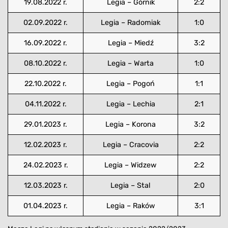
19.08.2022 r.
Legia – Górnik
2:2
02.09.2022 r.
Legia – Radomiak
1:0
16.09.2022 r.
Legia – Miedź
3:2
08.10.2022 r.
Legia – Warta
1:0
22.10.2022 r.
Legia – Pogoń
1:1
04.11.2022 r.
Legia – Lechia
2:1
29.01.2023 r.
Legia – Korona
3:2
12.02.2023 r.
Legia – Cracovia
2:2
24.02.2023 r.
Legia – Widzew
2:2
12.03.2023 r.
Legia – Stal
2:0
01.04.2023 r.
Legia – Raków
3:1