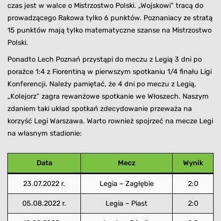
czas jest w walce o Mistrzostwo Polski. „Wojskowi” tracą do
prowadzącego Rakowa tylko 6 punktów. Poznaniacy ze stratą
15 punktów mają tylko matematyczne szanse na Mistrzostwo
Polski.
Ponadto Lech Poznań przystąpi do meczu z Legią 3 dni po
porażce 1:4 z Fiorentiną w pierwszym spotkaniu 1/4 finału Ligi
Konferencji. Należy pamiętać, że 4 dni po meczu z Legią,
„Kolejorz” zagra rewanżowe spotkanie we Włoszech. Naszym
zdaniem taki układ spotkań zdecydowanie przeważa na
korzyść Legi Warszawa. Warto rownież spojrzeć na mecze Legi
na własnym stadionie:
Data
Mecz
Wynik
23.07.2022 r.
Legia – Zagłębie
2:0
05.08.2022 r.
Legia – Piast
2:0