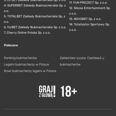
11. FUN PROJECT Sp. z o.o.
4. SUPERBET Zakłady Bukmacherskie Sp. z
12. Silesia Entertainment Sp.
o.o.
z o.o.
5. TOTALBET Zakłady Bukmacherskie Sp. z
13. NOVOBET Sp. z o.o.
o.o.
14. Totalizator Sportowy Sp.
6. forBET Zakłady Bukmacherskie Sp. z o.o.
z o.o.
7. Cherry Online Polska Sp. z o.o.
Polecane
Ranking bukmacherów
Zakład bez ryzyka. Cashback u
Legalni bukmacherzy w Polsce
bukmacherów
Nowi bukmacherzy legalni w Polsce